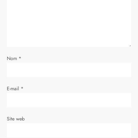
d
e
l
’
Nom
*
a
r
E-mail
*
t
i
Site web
c