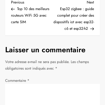
N
Previous
Next
Previous
Next
Post
Post
Top 10 des meilleurs
Esp32 zigbee : guide
a
routeurs WiFi 5G avec
complet pour créer des
carte SIM
dispositifs iot avec esp32-
v
c6 et esp32-h2
i
g
Laisser un commentaire
a
Votre adresse e-mail ne sera pas publiée.
Les champs
t
obligatoires sont indiqués avec
*
i
Commentaire
*
o
n