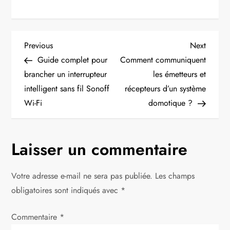
N
Previous
Next
Previous
Next
Post
Post
Guide complet pour
Comment communiquent
a
brancher un interrupteur
les émetteurs et
intelligent sans fil Sonoff
récepteurs d’un système
v
Wi-Fi
domotique ?
i
g
Laisser un commentaire
a
Votre adresse e-mail ne sera pas publiée.
Les champs
t
obligatoires sont indiqués avec
*
i
Commentaire
*