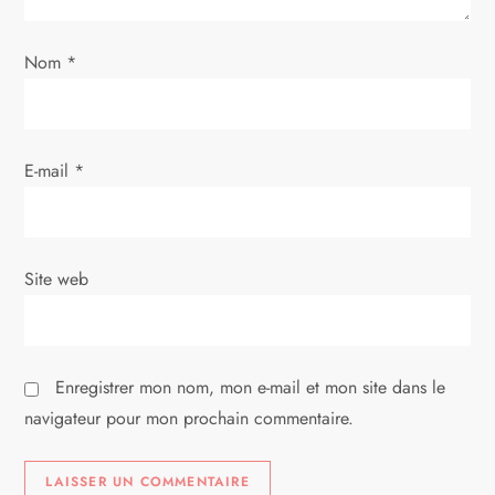
l
’
Nom
*
a
r
E-mail
*
t
i
Site web
c
l
Enregistrer mon nom, mon e-mail et mon site dans le
e
navigateur pour mon prochain commentaire.