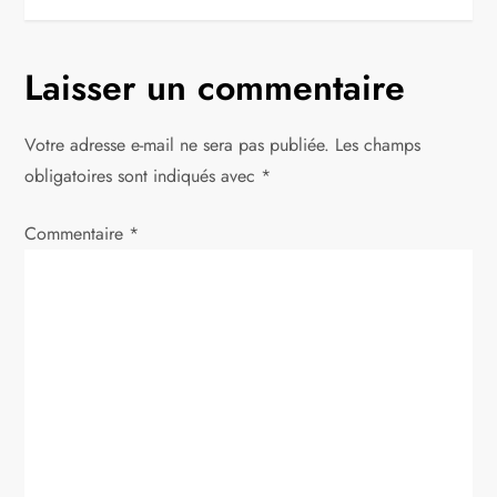
i
g
Laisser un commentaire
a
Votre adresse e-mail ne sera pas publiée.
Les champs
t
obligatoires sont indiqués avec
*
i
Commentaire
*
o
n
d
e